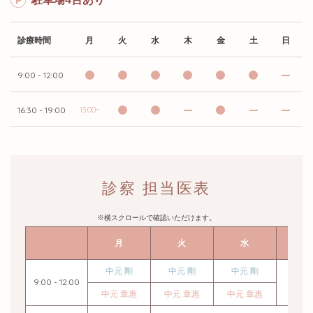
診療時間
月
火
水
木
金
土
日
9:00 - 12:00
16:30 - 19:00
13:00~
診察 担当医表
※横スクロールで確認いただけます。
月
火
水
木
中元 剛
中元 剛
中元 剛
9:00 - 12:00
中元
中元 章惠
中元 章惠
中元 章惠