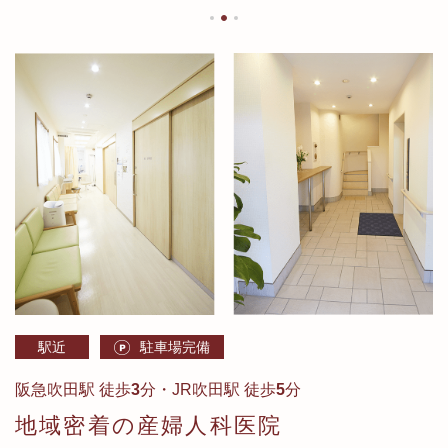
駅近
駐車場完備
阪急吹田駅 徒歩
3
分・JR吹田駅 徒歩
5
分
地域密着の産婦人科医院